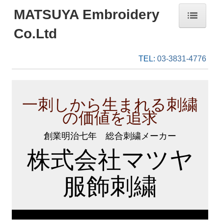
MATSUYA Embroidery
Co.Ltd
ホーム
TEL:
03-3831-4776
【木刺】木に刺繍について
【木刺】ご注文
一刺しから生まれる刺繍
オリジナル商品作成
の価値を追求
マツヤプランニング
創業明治七年 総合刺繍メーカー
概要・沿革
株式会社マツヤ
お問合せ
服飾刺繍